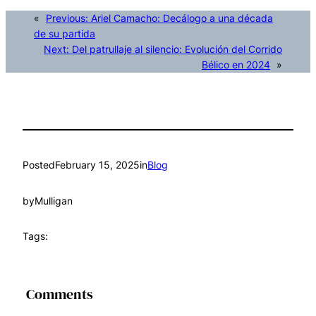
«
Previous:
Ariel Camacho: Decálogo a una década
de su partida
Next:
Del patrullaje al silencio: Evolución del Corrido
Bélico en 2024
»
Posted
February 15, 2025
in
Blog
by
Mulligan
Tags:
Comments