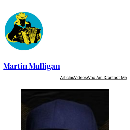
Skip
to
content
Martin Mulligan
Articles
Videos
Who Am I
Contact Me