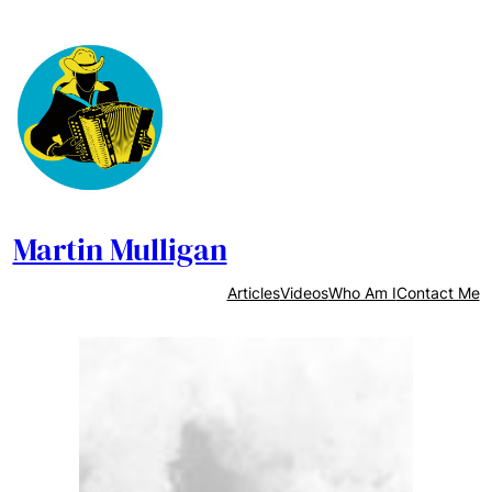
Skip
to
content
Martin Mulligan
Articles
Videos
Who Am I
Contact Me