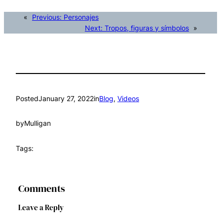
«
Previous:
Personajes
Next:
Tropos, figuras y símbolos
»
Posted
January 27, 2022
in
Blog
, 
Videos
by
Mulligan
Tags:
Comments
Leave a Reply