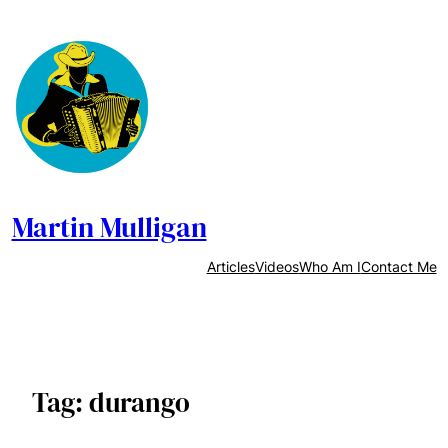
Skip
to
content
Martin Mulligan
Articles
Videos
Who Am I
Contact Me
Tag:
durango